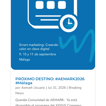
PRÓXIMO DESTINO: #AEMARK2026
#Málaga
por
Aemark Usuario
|
Jul 31, 2026
|
Breaking
News
Querida Comunidad de AEMARK: Ya está
disponible el programa del XXXVII Congreso